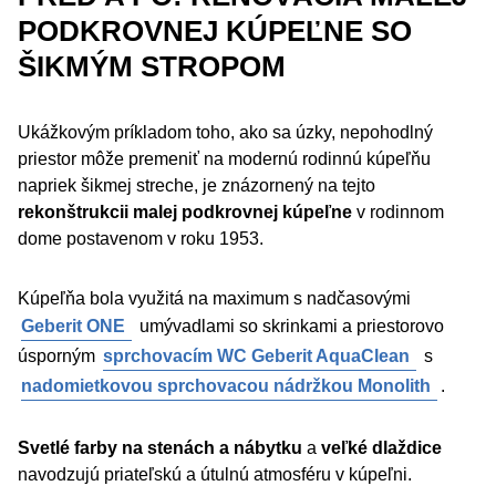
PODKROVNEJ KÚPEĽNE SO
ŠIKMÝM STROPOM
Ukážkovým príkladom toho, ako sa úzky, nepohodlný
priestor môže premeniť na modernú rodinnú kúpeľňu
napriek šikmej streche, je znázornený na tejto
rekonštrukcii malej podkrovnej kúpeľne
v rodinnom
dome postavenom v roku 1953.
Kúpeľňa bola využitá na maximum s nadčasovými
Geberit ONE
umývadlami so skrinkami a priestorovo
úsporným
sprchovacím WC Geberit AquaClean
s
nadomietkovou sprchovacou nádržkou Monolith
.
Svetlé farby na stenách a nábytku
a
veľké dlaždice
navodzujú priateľskú a útulnú atmosféru v kúpeľni.