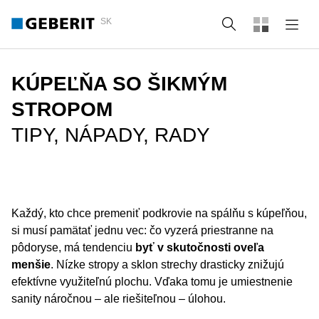
SK
Vyhľadať
KÚPEĽŇA SO ŠIKMÝM
STROPOM
TIPY, NÁPADY, RADY
Každý, kto chce premeniť podkrovie na spálňu s kúpeľňou,
si musí pamätať jednu vec: čo vyzerá priestranne na
pôdoryse, má tendenciu
byť v skutočnosti oveľa
menšie
. Nízke stropy a sklon strechy drasticky znižujú
efektívne využiteľnú plochu. Vďaka tomu je umiestnenie
sanity náročnou – ale riešiteľnou – úlohou.