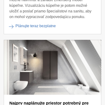
a aspoň 40 centimetrov pri hlavových sprchách. Ak sa
kúpeľne. Vizualizáciu kúpeľne je potom možné
strecha zvažuje príliš nízko, odporúča sa tiež
uložiť a poslať priamo špecialistovi na sanitu, aby
presunúť sprchu do stredu miestnosti. S pridaním
on mohol vypracovať zodpovedajúcu ponuku.
ľahkej priečky môže byť sprcha dokonca presunutá
Plánujte teraz bezplatne
úplne do vnútra miestnosti. Z priestorových dôvodov
sa odporúčajú aj otvorené sprchy alebo krídlové
dvere.
Najprv naplánujte priestor potrebný pre