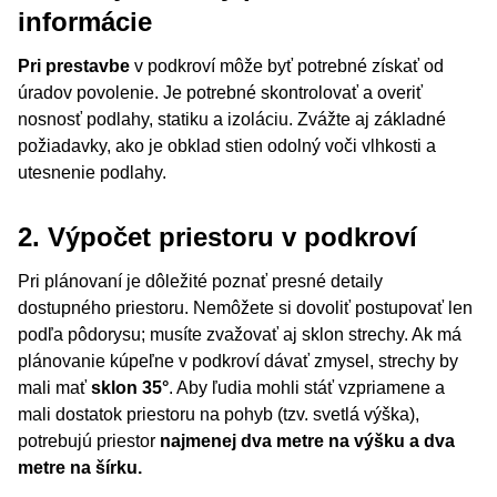
informácie
Pri prestavbe
v podkroví môže byť potrebné získať od
úradov povolenie. Je potrebné skontrolovať a overiť
nosnosť podlahy, statiku a izoláciu. Zvážte aj základné
požiadavky, ako je obklad stien odolný voči vlhkosti a
utesnenie podlahy.
2. Výpočet priestoru v podkroví
Pri plánovaní je dôležité poznať presné detaily
dostupného priestoru. Nemôžete si dovoliť postupovať len
podľa pôdorysu; musíte zvažovať aj sklon strechy. Ak má
plánovanie kúpeľne v podkroví dávať zmysel, strechy by
mali mať
sklon 35°
. Aby ľudia mohli stáť vzpriamene a
mali dostatok priestoru na pohyb (tzv. svetlá výška),
potrebujú priestor
najmenej dva metre na výšku a dva
metre na šírku.