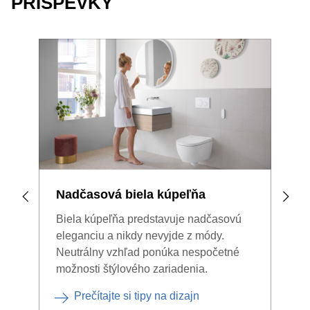
PRÍSPEVKY
Nadčasová biela kúpeľňa
Pre
Biela kúpeľňa predstavuje nadčasovú
Legi
eleganciu a nikdy nevyjde z módy.
spôs
Neutrálny vzhľad ponúka nespočetné
stoj
možnosti štýlového zariadenia.
to, 
veci
Prečítajte si tipy na dizajn