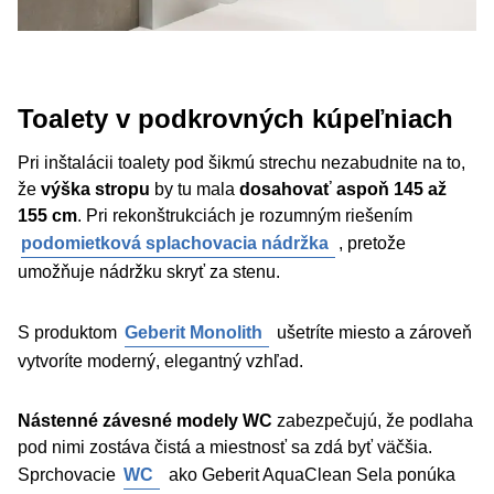
Toalety v podkrovných kúpeľniach
Pri inštalácii toalety pod šikmú strechu nezabudnite na to,
že
výška stropu
by tu mala
dosahovať aspoň 145 až
155 cm
. Pri rekonštrukciách je rozumným riešením
podomietková splachovacia nádržka
, pretože
umožňuje nádržku skryť za stenu.
S produktom
Geberit Monolith
ušetríte miesto a zároveň
vytvoríte moderný, elegantný vzhľad.
Nástenné závesné modely WC
zabezpečujú, že podlaha
pod nimi zostáva čistá a miestnosť sa zdá byť väčšia.
Sprchovacie
WC
ako Geberit AquaClean Sela ponúka