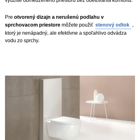
využitie obmedzeného priestoru bez obetovania komfortu.
Pre
otvorený dizajn a nerušenú podlahu v
sprchovacom priestore
môžete použiť
stenový odtok
,
ktorý je nenápadný, ale efektívne a spoľahlivo odvádza
vodu zo sprchy.