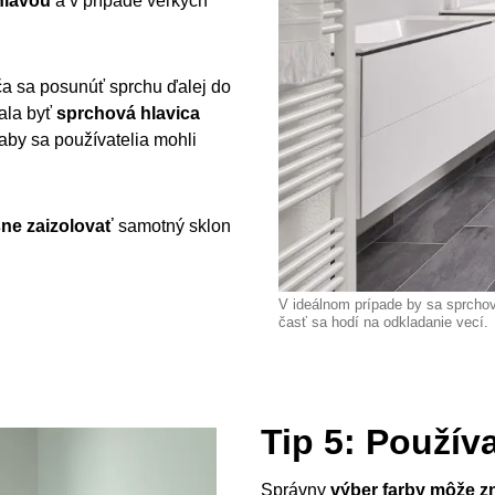
hlavou
a v prípade veľkých
ča sa posunúť sprchu ďalej do
mala byť
sprchová hlavica
 aby sa používatelia mohli
ne zaizolovať
samotný sklon
V ideálnom prípade by sa sprchov
časť sa hodí na odkladanie vecí.
Tip 5: Používa
Správny
výber farby môže z