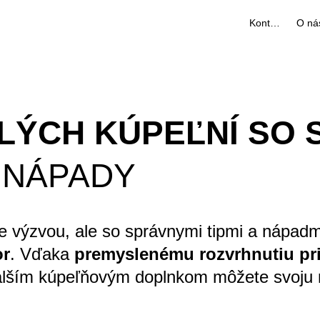
Kontakty
O ná
LÝCH KÚPEĽNÍ SO
A NÁPADY
 výzvou, ale so správnymi tipmi a nápadmi
or
. Vďaka
premyslenému rozvrhnutiu pr
alším kúpeľňovým doplnkom môžete svoju m