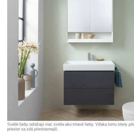
Svetlé farby odrážajú viac svetla ako tmavé farby. Vďaka tomu steny pôs
priestor sa zdá priestrannejší.