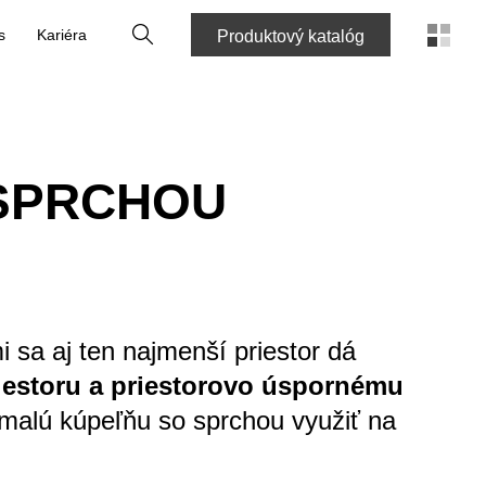
Vyhľadať
s
Kariéra
Produktový katalóg
 SPRCHOU
 sa aj ten najmenší priestor dá
iestoru a priestorovo úspornému
alú kúpeľňu so sprchou využiť na