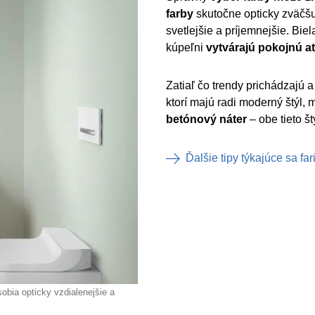
farby
skutočne opticky zväčšu
svetlejšie a príjemnejšie. Bie
kúpeľni
vytvárajú pokojnú a
Zatiaľ čo trendy prichádzajú 
ktorí majú radi moderný štýl,
betónový náter
– obe tieto š
Ďalšie tipy týkajúce sa far
obia opticky vzdialenejšie a