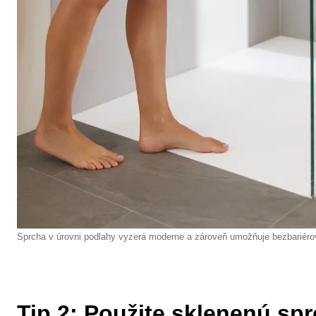
Sprcha v úrovni podlahy vyzerá moderne a zároveň umožňuje bezbariérov
Tip 2: Použite sklenenú sp