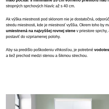
malo počítať s minimálne 20 cm voľného priestoru nad 
stropných sprchových hlavíc až s 40 cm.
Ak výška miestnosti pod sklonom nie je dostatočná, odporú
stredu miestnosti, kde je miestnosť vyššia. Okrem toho by 
umiestnená na najvyššej rovnej stene
v priestore sprchy,
postaviť do vzpriamenej polohy.
Aby sa predišlo poškodeniu vlhkosťou, je potrebné
vodotes
a tiež prechod medzi stenou a šikmou strechou.