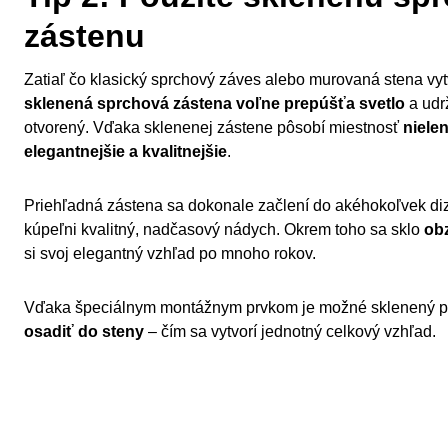
zástenu
Zatiaľ čo klasický sprchový záves alebo murovaná stena vytv
sklenená sprchová zástena voľne prepúšťa svetlo
a udrž
otvorený. Vďaka sklenenej zástene pôsobí miestnosť
nielen
elegantnejšie a kvalitnejšie
.
Priehľadná zástena sa dokonale začlení do akéhokoľvek d
kúpeľni kvalitný, nadčasový nádych. Okrem toho sa sklo
obz
si svoj elegantný vzhľad po mnoho rokov.
Vďaka špeciálnym montážnym prvkom je možné sklenený p
osadiť do steny
– čím sa vytvorí jednotný celkový vzhľad.