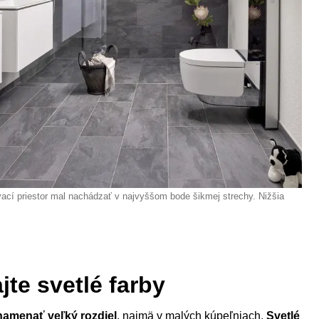
ací priestor mal nachádzať v najvyššom bode šikmej strechy. Nižšia
jte svetlé farby
namenať veľký rozdiel
, najmä v malých kúpeľniach.
Svetlé