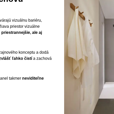
árajú vizuálnu bariéru,
iava priestor vizuálne
 priestrannejšie, ale aj
izajnového konceptu a dodá
vlášť ľahko čistí
a zachová
anel takmer
neviditeľne