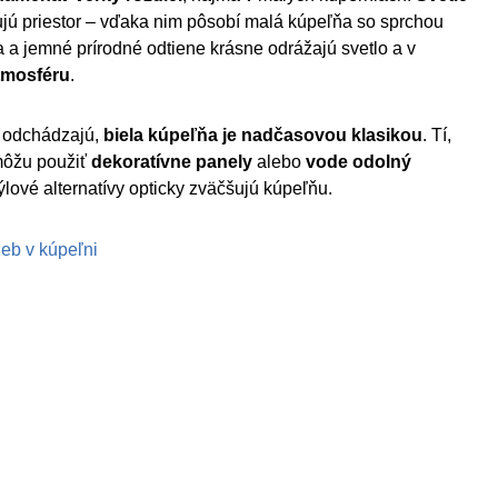
jú priestor – vďaka nim pôsobí malá kúpeľňa so sprchou
la a jemné prírodné odtiene krásne odrážajú svetlo a v
tmosféru
.
a odchádzajú,
biela kúpeľňa je nadčasovou klasikou
. Tí,
 môžu použiť
dekoratívne panely
alebo
vode odolný
týlové alternatívy opticky zväčšujú kúpeľňu.
ieb v kúpeľni