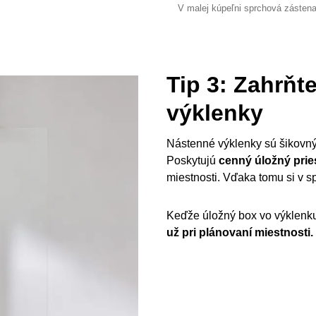
V malej kúpeľni sprchová zástena
Tip 3: Zahrňt
výklenky
Nástenné výklenky sú šikovný
Poskytujú
cenný úložný prie
miestnosti. Vďaka tomu si v s
Keďže úložný box vo výklenku
už pri plánovaní miestnosti.