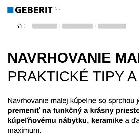
SK
NAVRHOVANIE MA
PRAKTICKÉ TIPY 
Navrhovanie malej kúpeľne so sprchou je
premeniť na funkčný a krásny priest
kúpeľňovému nábytku, keramike
a ď
maximum.