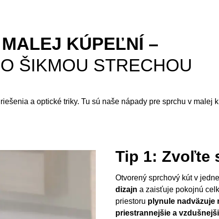
 MALEJ KÚPEĽNÍ –
SO ŠIKMOU STRECHOU
riešenia a optické triky. Tu sú naše nápady pre sprchu v malej k
Tip 1: Zvoľte
Otvorený sprchový kút v jedn
dizajn
a zaisťuje pokojnú cel
priestoru
plynule nadväzuje 
priestrannejšie a vzdušnejš