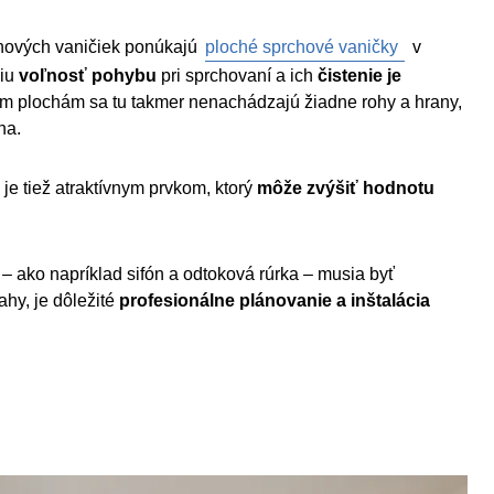
chových vaničiek ponúkajú
ploché sprchové vaničky
v
šiu
voľnosť pohybu
pri sprchovaní a ich
čistenie je
m plochám sa tu takmer nenachádzajú žiadne rohy a hrany,
na.
e tiež atraktívnym prvkom, ktorý
môže zvýšiť hodnotu
 ako napríklad sifón a odtoková rúrka – musia byť
ahy, je dôležité
profesionálne plánovanie a inštalácia