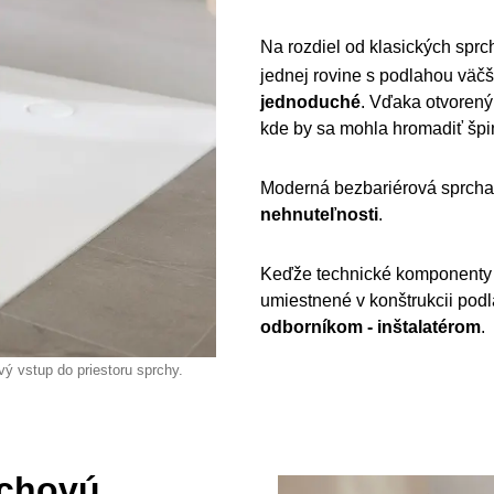
Na rozdiel od klasických spr
jednej rovine s podlahou väč
jednoduché
. Vďaka otvorený
kde by sa mohla hromadiť špi
Moderná bezbariérová sprcha j
nehnuteľnosti
.
Keďže technické komponenty –
umiestnené v konštrukcii podl
odborníkom - inštalatérom
.
ý vstup do priestoru sprchy.
rchovú