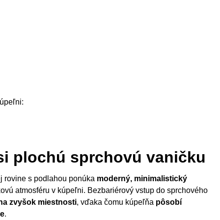
úpeľni:
 si plochú sprchovú vaničku
ej rovine s podlahou ponúka
moderný, minimalistický
kovú atmosféru v kúpeľni. Bezbariérový vstup do sprchového
na zvyšok miestnosti
, vďaka čomu kúpeľňa
pôsobí
ie
.