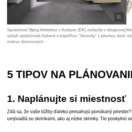
Spoločnosť Bjerg Arkitektur z Kodane (DK) zvíťazila v dizajnovej
Mo
súťaži spoločnosti Geberit s kúpeľňou “Serenity“ s plochou šesť
rô
metrov štvorcových.
5 TIPOV NA PLÁNOVAN
1. Naplánujte si miestnosť
Zdá sa, že vaše túžby ďaleko presahujú ponúkaný priestor? V
umývadlá so skrinkami, ako aj nízke skrinky. Tie poskytnú v