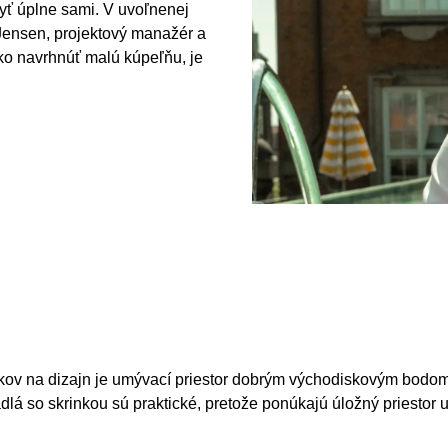
byť úplne sami. V uvoľnenej
 Jensen, projektový manažér a
ako navrhnúť malú kúpeľňu, je
níkov na dizajn je umývací priestor dobrým východiskovým bodom
 so skrinkou sú praktické, pretože ponúkajú úložný priestor už v