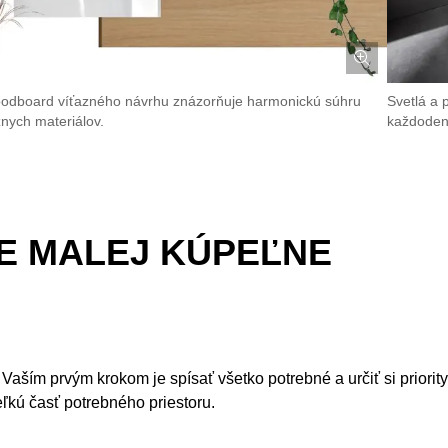
odboard víťazného návrhu znázorňuje harmonickú súhru
Svetlá a 
znych materiálov.
každoden
IE MALEJ KÚPEĽNE
aším prvým krokom je spísať všetko potrebné a určiť si priority
eľkú časť potrebného priestoru.