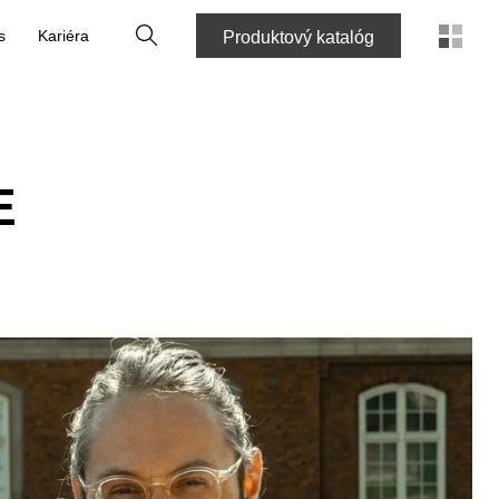
Vyhľadať
s
Kariéra
Produktový katalóg
E