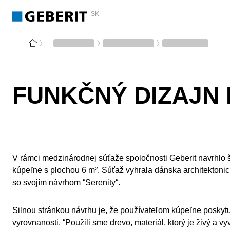
SK
FUNKČNÝ DIZAJN
V rámci medzinárodnej súťaže spoločnosti Geberit navrhlo 
kúpeľne s plochou 6 m². Súťaž vyhrala dánska architektonick
so svojím návrhom “Serenity“.
Silnou stránkou návrhu je, že používateľom kúpeľne poskytu
vyrovnanosti. “Použili sme drevo, materiál, ktorý je živý a 