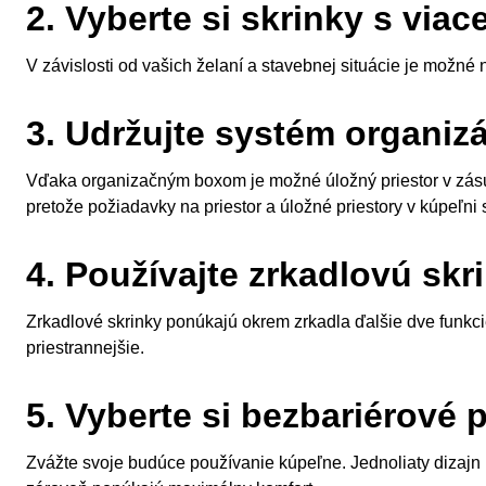
2. Vyberte si skrinky s via
V závislosti od vašich želaní a stavebnej situácie je možné
3. Udržujte systém organizác
Vďaka organizačným boxom je možné úložný priestor v zásuv
pretože požiadavky na priestor a úložné priestory v kúpeľn
4. Používajte zrkadlovú skr
Zrkadlové skrinky ponúkajú okrem zrkadla ďalšie dve funkcie:
priestrannejšie.
5. Vyberte si bezbariérové 
Zvážte svoje budúce používanie kúpeľne. Jednoliaty dizajn