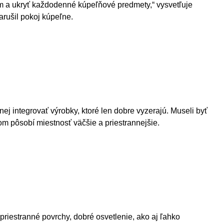
tém a ukryť každodenné kúpeľňové predmety,“ vysvetľuje
arušil pokoj kúpeľne.
j integrovať výrobky, ktoré len dobre vyzerajú. Museli byť
om pôsobí miestnosť väčšie a priestrannejšie.
priestranné povrchy, dobré osvetlenie, ako aj ľahko