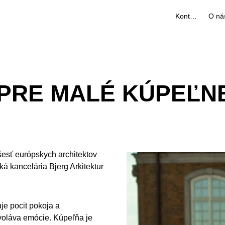
Kontakty
O ná
 PRE MALÉ KÚPEĽN
šesť európskych architektov
á kancelária Bjerg Arkitektur
je pocit pokoja a
vyvoláva emócie. Kúpeľňa je