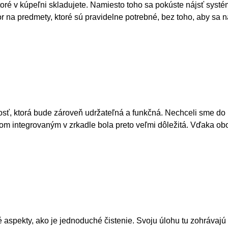
 ktoré v kúpeľni skladujete. Namiesto toho sa pokúste nájsť sys
r na predmety, ktoré sú pravidelne potrebné, bez toho, aby sa n
ť, ktorá bude zároveň udržateľná a funkčná. Nechceli sme do ne
tlom integrovaným v zrkadle bola preto veľmi dôležitá. Vďaka ob
 aspekty, ako je jednoduché čistenie. Svoju úlohu tu zohrávajú 