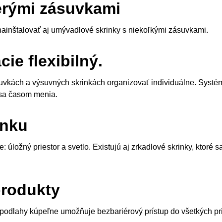
cerými zásuvkami
 nainštalovať aj umývadlové skrinky s niekoľkými zásuvkami.
ie flexibilný.
kách a výsuvných skrinkách organizovať individuálne. Systém u
i sa časom menia.
inku
 úložný priestor a svetlo. Existujú aj zrkadlové skrinky, ktoré 
produkty
 podlahy kúpeľne umožňuje bezbariérový prístup do všetkých pr