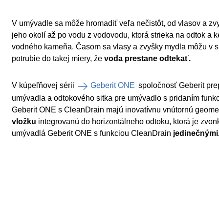
V umývadle sa môže hromadiť veľa nečistôt, od vlasov a zv
jeho okolí až po vodu z vodovodu, ktorá strieka na odtok a 
vodného kameňa. Časom sa vlasy a zvyšky mydla môžu v si
potrubie do takej miery, že
voda prestane odtekať.
V kúpeľňovej sérii
Geberit ONE
spoločnosť Geberit pre
umývadla a odtokového sitka pre umývadlo s pridaním funk
Geberit ONE s CleanDrain majú inovatívnu vnútornú geome
vložku
integrovanú do horizontálneho odtoku, ktorá je zvonk
umývadlá Geberit ONE s funkciou CleanDrain
jedinečnými