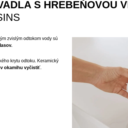
VADLA S HREBEŇOVOU 
SINS
kým zvislým odtokom vody sú
lasov.
kého krytu odtoku. Keramický
a
v okamihu vyčistiť
.