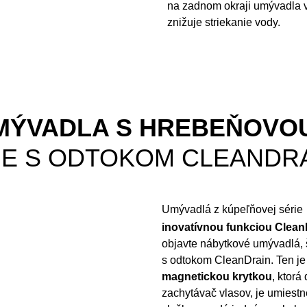
na zadnom okraji umývadla 
znižuje striekanie vody.
MÝVADLA S HREBEŇOVO
NE S ODTOKOM CLEANDR
Umývadlá z kúpeľňovej série
inovatívnou funkciou Clean
objavte nábytkové umývadlá,
s odtokom CleanDrain. Ten j
magnetickou krytkou
, ktorá
zachytávač vlasov, je umiestn