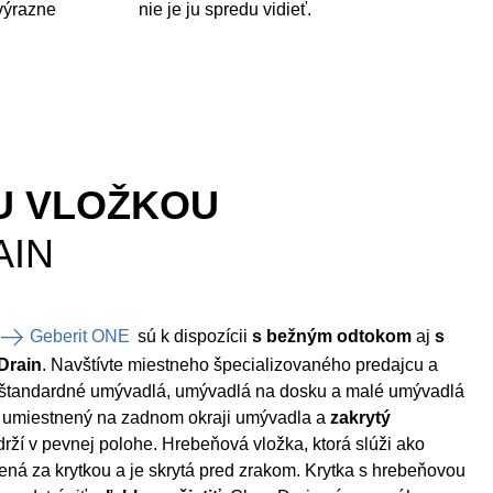
výrazne
nie je ju spredu vidieť.
U VLOŽKOU
AIN
Geberit ONE
sú k dispozícii
s bežným odtokom
aj
s
Drain
. Navštívte miestneho špecializovaného predajcu a
 štandardné umývadlá, umývadlá na dosku a malé umývadlá
e umiestnený na zadnom okraji umývadla a
zakrytý
 drží v pevnej polohe. Hrebeňová vložka, ktorá slúži ako
ená za krytkou a je skrytá pred zrakom. Krytka s hrebeňovou