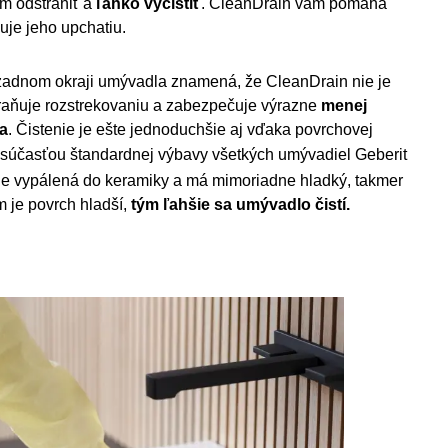
m odstrániť a
ľahko vyčistiť
. CleanDrain vám pomáha
uje jeho upchatiu.
zadnom okraji umývadla znamená, že CleanDrain nie je
raňuje rozstrekovaniu a zabezpečuje výrazne
menej
a
. Čistenie je ešte jednoduchšie aj vďaka povrchovej
je súčasťou štandardnej výbavy všetkých umývadiel Geberit
je vypálená do keramiky a má mimoriadne hladký, takmer
 je povrch hladší,
tým ľahšie sa umývadlo čistí.