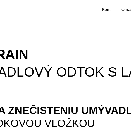
Kontakty
O ná
RAIN
VADLOVÝ ODTOK S 
 A ZNEČISTENIU UMÝVAD
OKOVOU VLOŽKOU