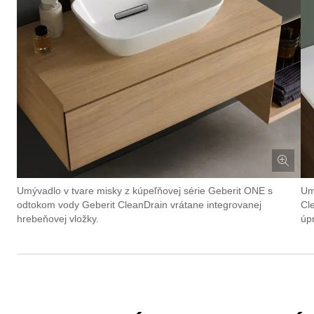
Umývadlo v tvare misky z kúpeľňovej série Geberit ONE s
Um
odtokom vody Geberit CleanDrain vrátane integrovanej
Cl
hrebeňovej vložky.
úp