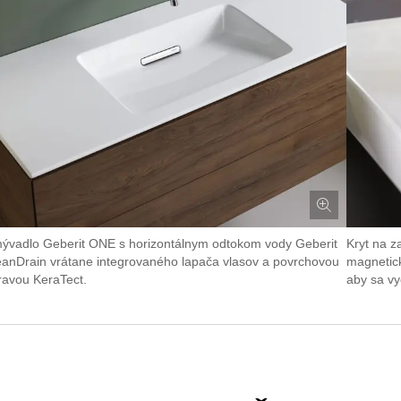
ývadlo Geberit ONE s horizontálnym odtokom vody Geberit
Kryt na z
eanDrain vrátane integrovaného lapača vlasov a povrchovou
magnetick
ravou KeraTect.
aby sa vy