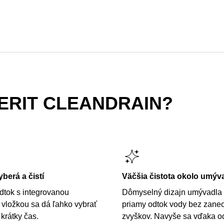
ERIT CLEANDRAIN?
berá a čistí
Väčšia čistota okolo umýv
odtok s integrovanou
Dômyselný dizajn umývadla
vložkou sa dá ľahko vybrať
priamy odtok vody bez zane
 krátky čas.
zvyškov. Navyše sa vďaka o