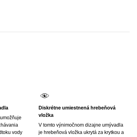
adla
Diskrétne umiestnená hrebeňová
vložka
 umožňuje
chávania
V tomto výnimočnom dizajne umývadla
dtoku vody
je hrebeňová vložka ukrytá za krytkou a