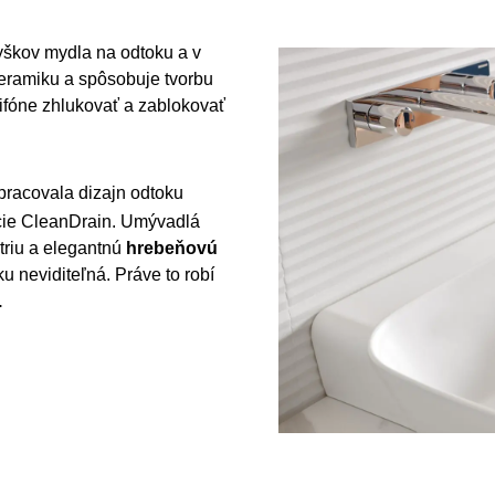
yškov mydla na odtoku a v
keramiku a spôsobuje tvorbu
fóne zhlukovať a zablokovať
pracovala dizajn odtoku
cie CleanDrain. Umývadlá
triu a elegantnú
hrebeňovú
u neviditeľná. Práve to robí
.