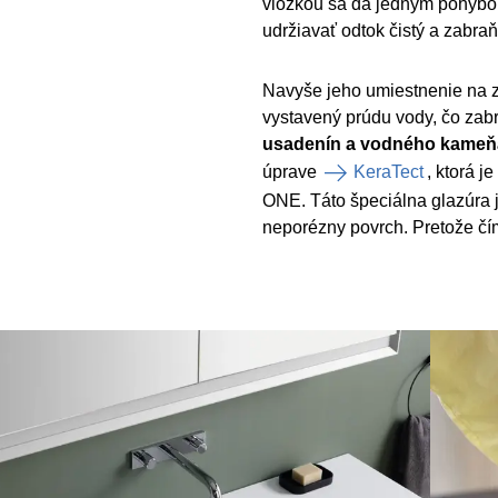
vložkou sa dá jedným pohybo
udržiavať odtok čistý a zabraň
Navyše jeho umiestnenie na 
vystavený prúdu vody, čo zab
usadenín a vodného kameň
úprave
KeraTect
, ktorá 
ONE. Táto špeciálna glazúra 
neporézny povrch. Pretože čím