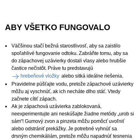
ABY VŠETKO FUNGOVALO
Väčšinou stačí bežná starostlivosť, aby sa zaistilo
spoľahlivé fungovanie odtoku. Zabráňte tomu, aby sa
do zápachovej uzávierky dostali vlasy alebo hrubšie
častice nečistôt. Práve tu predstavujú
hrebeňové vložky
alebo sitká ideálne riešenia.
Pravidelne púšťajte vodu, pretože zápachové uzávierky
môžu aj vyschnúť, ak ich necháte dlho stáť. Vtedy
začnete cítiť zápach.
Ak je zápachová uzávierka zablokovaná,
neexperimentujte ani neskúšajte žiadne metódy „urob si
sám“! Gumový zvon a pinzeta môžu pomôcť uvoľniť
alebo odstrániť prekážky. Je potrebné vyhnúť sa
drsným chemikáliám, pretože môžu napadnúť tesnenia