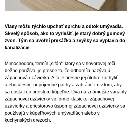
Vlasy môžu rýchlo upchať sprchu a odtok umývadla.
Skvelý spôsob, ako to vyriešiť, je starý dobrý gumový
zvon. Tým sa uvoľní prekážka a zvyšky sa vyplavia do
kanalizácie.
Mimochodom, termín „sifón“, ktorý sa v hovorovej reči
bežne používa, je presne to, čo odborníci nazývajú
zápachová uzávierka. A to je presne jej úloha: zachytiť
alebo utesniť nepríjemné pachy a zabrániť im v tom, aby
sa dostali do priestoru kúpeľne. Dva najznámejšie varianty
zápachovej uzávierky vo forme klasickej zápachovej
uzávierky a priestorovo úspornej zápachovej uzávierky sa
používajú v kúpeľňových umývadlách alebo v
kuchynských drezoch.