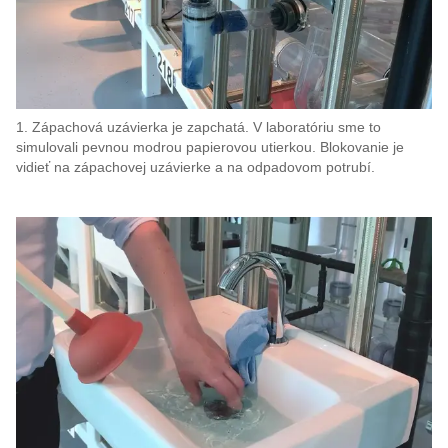
1. Zápachová uzávierka je zapchatá. V laboratóriu sme to
simulovali pevnou modrou papierovou utierkou. Blokovanie je
vidieť na zápachovej uzávierke a na odpadovom potrubí.