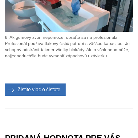
8. Ak gumový zvon nepomôže, obráťte sa na profesionála.
Profesionál používa tlakový čistič potrubí s väčšou kapacitou. Je
schopný odstrániť takmer všetky blokády. Ak to však nepomôže,
najjednoduchšie bude vymeniť zápachovú uzávierku.
Zistite viac o čistote