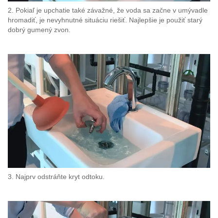
2. Pokiaľ je upchatie také závažné, že voda sa začne v umývadle
hromadiť, je nevyhnutné situáciu riešiť. Najlepšie je použiť starý
dobrý gumený zvon.
3. Najprv odstráňte kryt odtoku.