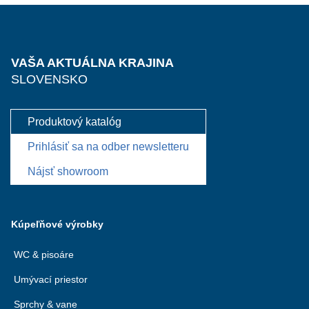
VAŠA AKTUÁLNA KRAJINA
SLOVENSKO
Produktový katalóg
Prihlásiť sa na odber newsletteru
Nájsť showroom
Kúpeľňové výrobky
WC & pisoáre
Umývací priestor
Sprchy & vane