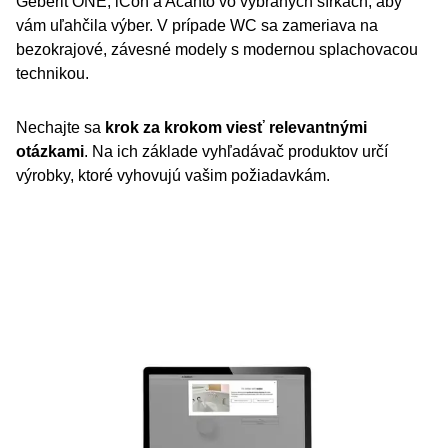
Geberit ONE, iCon a Acanto vo vybraných šírkach, aby
vám uľahčila výber. V prípade WC sa zameriava na
bezokrajové, závesné modely s modernou splachovacou
technikou.
Nechajte sa
krok za krokom viesť relevantnými
otázkami
. Na ich základe vyhľadávač produktov určí
výrobky, ktoré vyhovujú vašim požiadavkám.