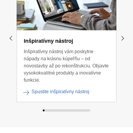
Inšpiratívny nástroj
Inš
Inšpiratívny nástroj vám poskytne
Hľad
nápady na krásnu kúpeľňu – od
kúpe
novostavby až po rekonštrukciu. Objavte
nápa
vysokokvalitné produkty a inovatívne
funkcie.
Spustite inšpiratívny nástroj