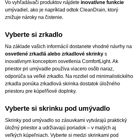
Vo vyhľadávači produktov nájdete
inovatívne funkcie
umývadiel, ako je napríklad odtok CleanDrain, ktorý
znižuje nároky na čistenie.
Vyberte si zrkadlo
Na základe vašich informácií dostanete vhodné návrhy na
osvetlené zrkadlá alebo zrkadlové skrinky
s
inovatívnym konceptom osvetlenia ComfortLight. Ak
priestor pri umývadle používa viacero osôb naraz,
odporúča sa veľké zrkadlo. Na rozdiel od minimalistického
zrkadla ponúka zrkadlová skrinka dostatok úložného
priestoru pre kúpeľňové doplnky.
Vyberte si skrinku pod umývadlo
Skrinky pod umývadlo so zásuvkami vytvárajú praktický
úložný priestor a udržiavajú poriadok – v malých aj
veľkých kúpeľniach. Vyberte si medzi skrinkami pod