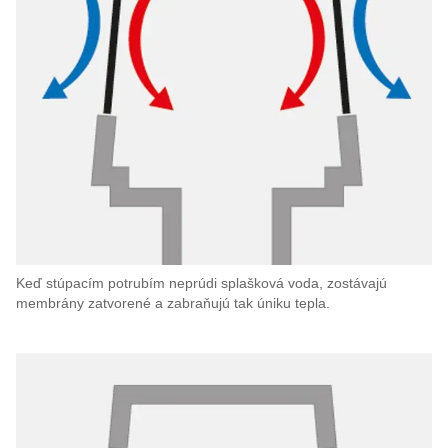
Keď stúpacím potrubím neprúdi splašková voda, zostávajú
membrány zatvorené a zabraňujú tak úniku tepla.