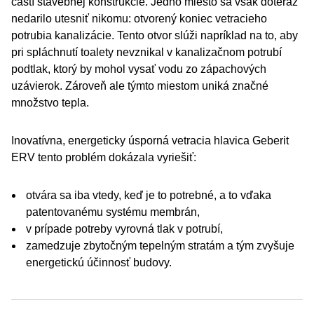
častí stavebnej konštrukcie. Jedno miesto sa však doteraz
nedarilo utesniť nikomu: otvorený koniec vetracieho
potrubia kanalizácie. Tento otvor slúži napríklad na to, aby
pri spláchnutí toalety nevznikal v kanalizačnom potrubí
podtlak, ktorý by mohol vysať vodu zo zápachových
uzávierok. Zároveň ale týmto miestom uniká značné
množstvo tepla.
Inovatívna, energeticky úsporná vetracia hlavica Geberit
ERV tento problém dokázala vyriešiť:
otvára sa iba vtedy, keď je to potrebné, a to vďaka
patentovanému systému membrán,
v prípade potreby vyrovná tlak v potrubí,
zamedzuje zbytočným tepelným stratám a tým zvyšuje
energetickú účinnosť budovy.