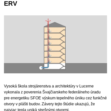
ERV
Vysoká škola strojárenstva a architektúry v Lucerne
vykonala z poverenia Švajčiarskeho federálneho úradu
pre energetiku SFOE výskum tepelného úniku cez funkčné
otvory v plášti budov. Závery tejto štúdie ukazujú, že
najviac tepla uniká strešnými otvormi.