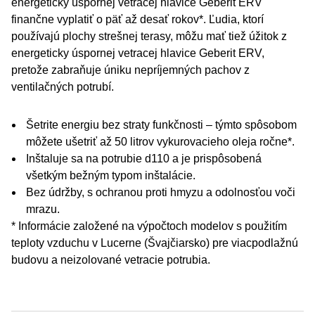
energeticky úspornej vetracej hlavice Geberit ERV
finančne vyplatiť o päť až desať rokov*. Ľudia, ktorí
používajú plochy strešnej terasy, môžu mať tiež úžitok z
energeticky úspornej vetracej hlavice Geberit ERV,
pretože zabraňuje úniku nepríjemných pachov z
ventilačných potrubí.
Šetrite energiu bez straty funkčnosti – týmto spôsobom
môžete ušetriť až 50 litrov vykurovacieho oleja ročne*.
Inštaluje sa na potrubie d110 a je prispôsobená
všetkým bežným typom inštalácie.
Bez údržby, s ochranou proti hmyzu a odolnosťou voči
mrazu.
* Informácie založené na výpočtoch modelov s použitím
teploty vzduchu v Lucerne (Švajčiarsko) pre viacpodlažnú
budovu a neizolované vetracie potrubia.