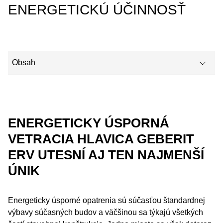
ENERGETICKÚ ÚČINNOSŤ
Obsah
Ekonomický prínos k zmierneniu zmeny klímy
Takto funguje energeticky úsporná vetracia hlavica Geberit ERV (
ENERGETICKY ÚSPORNÁ
VETRACIA HLAVICA GEBERIT
Tepelné straty cez strechu
ERV UTESNÍ AJ TEN NAJMENŠÍ
Všetky technické informácie o výrobku Geberit ERV
ÚNIK
Energeticky úsporné opatrenia sú súčasťou štandardnej
výbavy súčasných budov a väčšinou sa týkajú všetkých