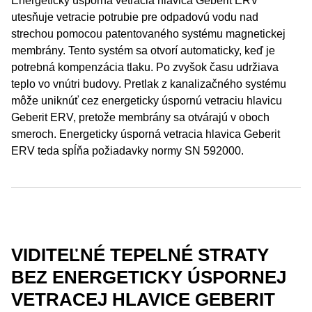
Energeticky úsporná vetracia hlavica Geberit ERV
utesňuje vetracie potrubie pre odpadovú vodu nad
strechou pomocou patentovaného systému magnetickej
membrány. Tento systém sa otvorí automaticky, keď je
potrebná kompenzácia tlaku. Po zvyšok času udržiava
teplo vo vnútri budovy. Pretlak z kanalizačného systému
môže uniknúť cez energeticky úspornú vetraciu hlavicu
Geberit ERV, pretože membrány sa otvárajú v oboch
smeroch. Energeticky úsporná vetracia hlavica Geberit
ERV teda spĺňa požiadavky normy SN 592000.
VIDITEĽNÉ TEPELNÉ STRATY
BEZ ENERGETICKY ÚSPORNEJ
VETRACEJ HLAVICE GEBERIT