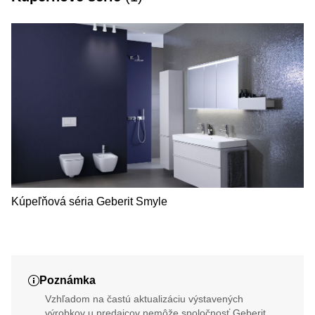
Kúpeľňová séria Geberit Smyle
Poznámka
Vzhľadom na častú aktualizáciu výstavených
výrobkov u predajcov nemôže spoločnosť Geberit