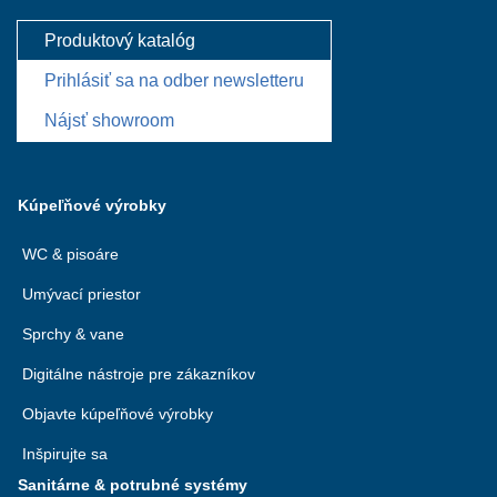
Produktový katalóg
Prihlásiť sa na odber newsletteru
Nájsť showroom
Kúpeľňové výrobky
WC & pisoáre
Umývací priestor
Sprchy & vane
Digitálne nástroje pre zákazníkov
Objavte kúpeľňové výrobky
Inšpirujte sa
Sanitárne & potrubné systémy