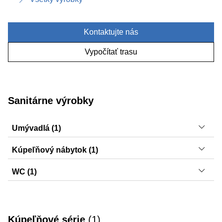
Kontaktujte nás
Vypočítať trasu
Sanitárne výrobky
Umývadlá (1)
Smyle
Kúpeľňový nábytok (1)
Smyle
WC (1)
Smyle
Kúpeľňové série
(
1
)