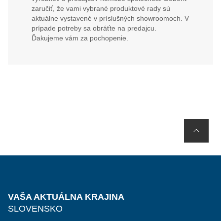
zaručiť, že vami vybrané produktové rady sú
aktuálne vystavené v príslušných showroomoch. V
prípade potreby sa obráťte na predajcu.
Ďakujeme vám za pochopenie.
VAŠA AKTUÁLNA KRAJINA
SLOVENSKO