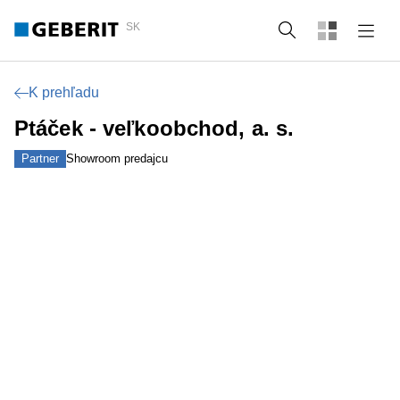
SK
Vyhľadať
K prehľadu
Ptáček - veľkoobchod, a. s.
Partner
Showroom predajcu