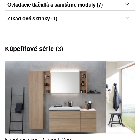
Smyle, iCon
Ovládacie tlačidlá a sanitárne moduly (7)
Sigma20, Sigma30, Sigma70, Sigma01, Sigma21,
Zrkadlové skrinky (1)
Sigma21, Sigma50
Option
Kúpeľňové série
(
3
)
Kúpeľňová séria Geberit iCon