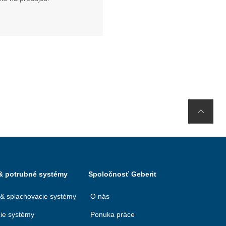
 & potrubné systémy
Spoločnosť Geberit
 & splachovacie systémy
O nás
ie systémy
Ponuka práce