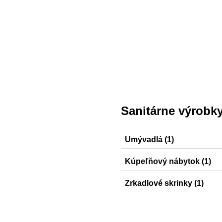
Sanitárne výrobk
Umývadlá (1)
Selnova Square
Kúpeľňový nábytok (1)
Selnova Square
Zrkadlové skrinky (1)
Selnova Square