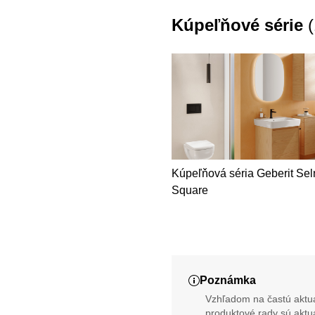
Kúpeľňové série
(
Kúpeľňová séria Geberit Se
Square
Poznámka
Vzhľadom na častú aktua
produktové rady sú aktu