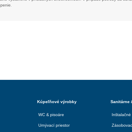
penie.
Kúpeľňové výrobky
Sanitárne
WC & pisoáre
Inštalačné
Umývací priestor
Zásobovac