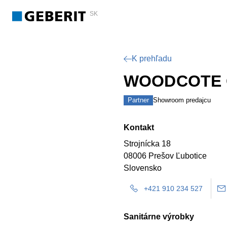
SK
K prehľadu
WOODCOTE G
Partner
Showroom predajcu
Kontakt
Strojnícka 18
08006 Prešov Ľubotice
Slovensko
+421 910 234 527
Sanitárne výrobky