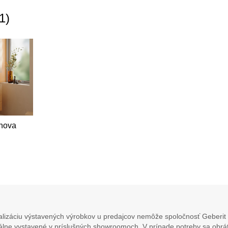
1
)
lnova
lizáciu výstavených výrobkov u predajcov nemôže spoločnosť Geberit 
álne vystavené v príslušných showroomoch. V prípade potreby sa obráť