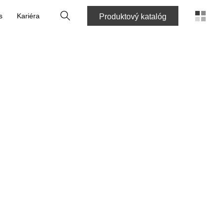
Vyhľadať
s
Kariéra
Produktový katalóg