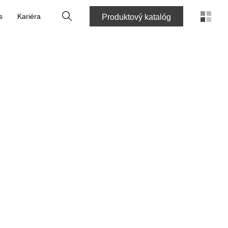
Vyhľadať
s
Kariéra
Produktový katalóg