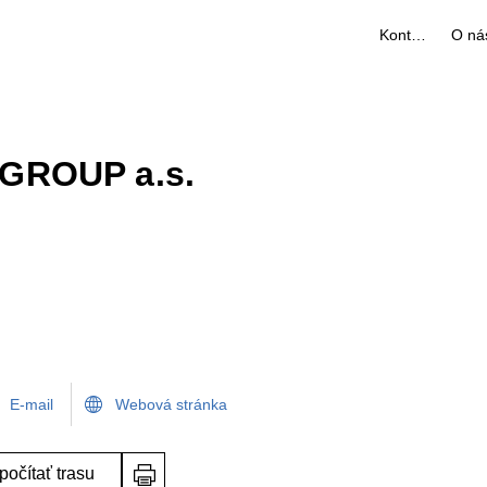
Kontakty
O ná
ROUP a.s.
E-mail
Webová stránka
počítať trasu