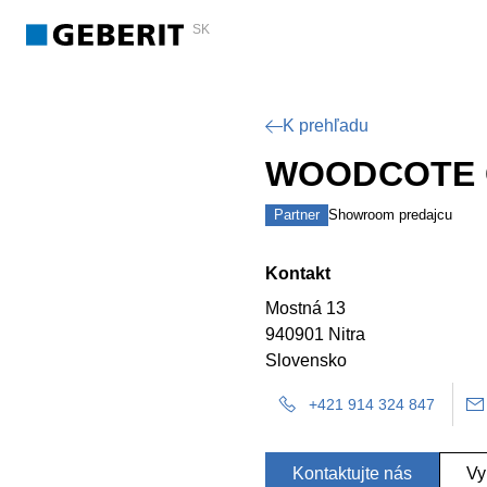
SK
K prehľadu
WOODCOTE G
Partner
Showroom predajcu
Kontakt
Mostná 13
940901 Nitra
Slovensko
+421 914 324 847
Kontaktujte nás
Vy