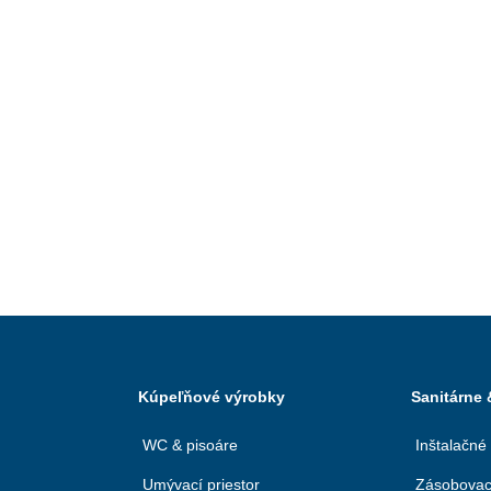
Kúpeľňové výrobky
Sanitárne
WC & pisoáre
Inštalačné
Umývací priestor
Zásobovac