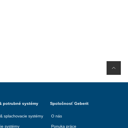
 & potrubné systémy
Spoločnosť Geberit
 & splachovacie systémy
O nás
ie systémy
Ponuka práce