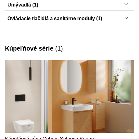
AquaClean Alba
Umývadlá (1)
Selnova Square
Ovládacie tlačidlá a sanitárne moduly (1)
Sigma01
Kúpeľňové série
(
1
)
Kúpeľňová séria Geberit Selnova Square