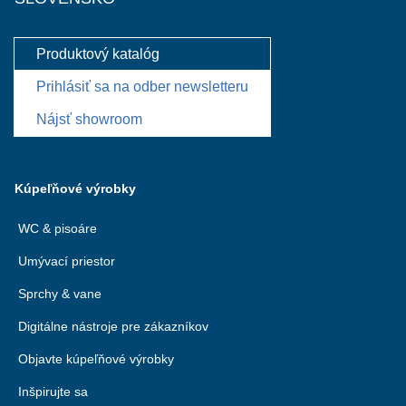
Produktový katalóg
Prihlásiť sa na odber newsletteru
Nájsť showroom
Kúpeľňové výrobky
WC & pisoáre
Umývací priestor
Sprchy & vane
Digitálne nástroje pre zákazníkov
Objavte kúpeľňové výrobky
Inšpirujte sa