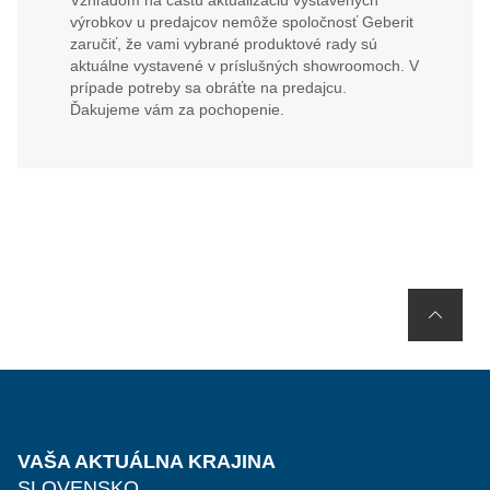
Vzhľadom na častú aktualizáciu výstavených
výrobkov u predajcov nemôže spoločnosť Geberit
zaručiť, že vami vybrané produktové rady sú
aktuálne vystavené v príslušných showroomoch. V
prípade potreby sa obráťte na predajcu.
Ďakujeme vám za pochopenie.
VAŠA AKTUÁLNA KRAJINA
SLOVENSKO