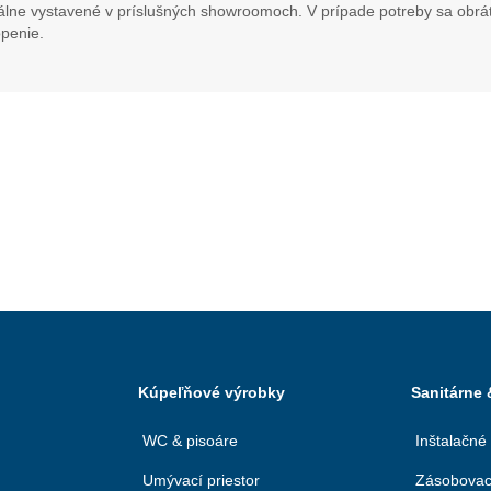
álne vystavené v príslušných showroomoch. V prípade potreby sa obráť
penie.
Kúpeľňové výrobky
Sanitárne
WC & pisoáre
Inštalačné
Umývací priestor
Zásobovac