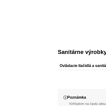
Sanitárne výrobk
Ovládacie tlačidlá a sanit
Sigma20, Sigma30, Sigma5
Poznámka
Vzhľadom na častú aktua