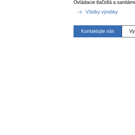
Ovládacie tlačidlá a sanitár
Všetky výrobky
Kontaktujte nás
Vy