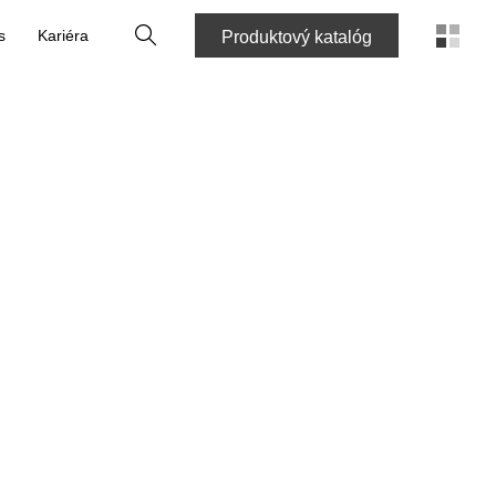
Vyhľadať
s
Kariéra
Produktový katalóg