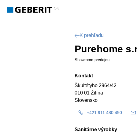
SK
K prehľadu
Purehome s.r
Showroom predajcu
Kontakt
Škultétyho 2964/42
010 01 Žilina
Slovensko
+421 911 480 490
Sanitárne výrobky