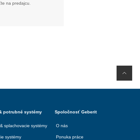
te na predajcu.
 & potrubné systémy
Spoločnosť Geberit
 & splachovacie systémy
O nás
ie systémy
Ponuka práce