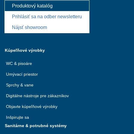
Produktový katalóg
Prihlásiť sa na odber newsletteru
Nájsť showroom
Kúpeľňové výrobky
WC & pisoáre
Umývací priestor
Sprchy & vane
Digitálne nástroje pre zákazníkov
Objavte kúpeľňové výrobky
Inšpirujte sa
Sanitárne & potrubné systémy