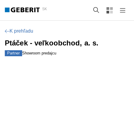
SK
Vyhľadať
K prehľadu
Ptáček - veľkoobchod, a. s.
Partner
Showroom predajcu