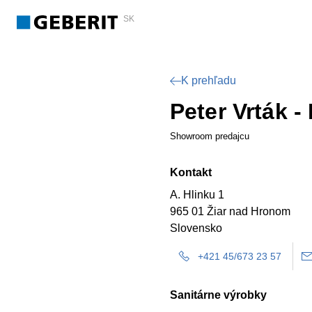
SK
K prehľadu
Peter Vrták 
Showroom predajcu
Kontakt
A. Hlinku 1
965 01 Žiar nad Hronom
Slovensko
+421 45/673 23 57
Sanitárne výrobky