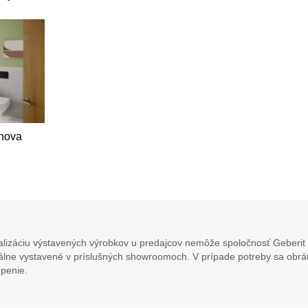
lnova
lizáciu výstavených výrobkov u predajcov nemôže spoločnosť Geberit 
álne vystavené v príslušných showroomoch. V prípade potreby sa obráť
penie.