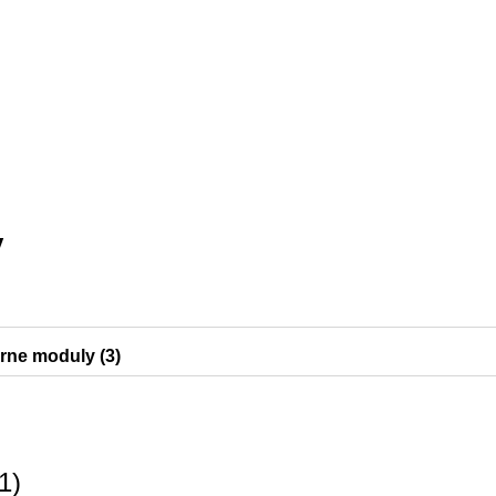
y
árne moduly (3)
0
1
)