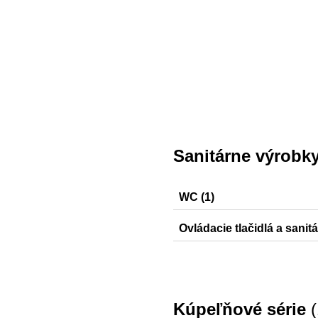
Sanitárne výrobk
WC (1)
Selnova
Ovládacie tlačidlá a sanit
Sigma20, Sigma30, Sigma5
Kúpeľňové série
(