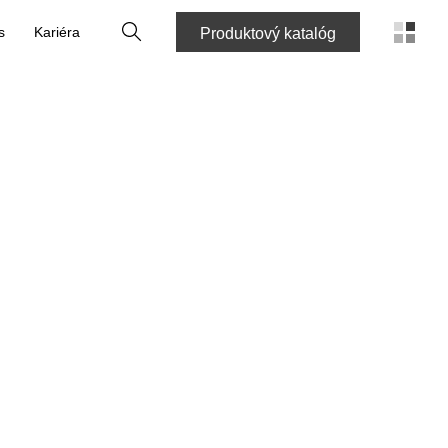
Vyhľadať
s
Kariéra
Produktový katalóg