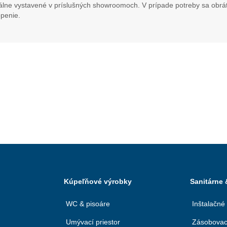
álne vystavené v príslušných showroomoch. V prípade potreby sa obráť
penie.
Kúpeľňové výrobky
Sanitárne
WC & pisoáre
Inštalačné
Umývací priestor
Zásobovac