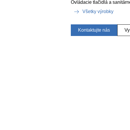
Ovládacie tlačidlá a sanitár
Všetky výrobky
Kontaktujte nás
Vy