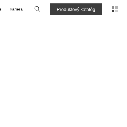
Vyhľadať
s
Kariéra
Produktový katalóg