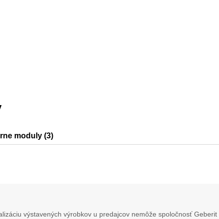
y
árne moduly (3)
0
lizáciu výstavených výrobkov u predajcov nemôže spoločnosť Geberit 