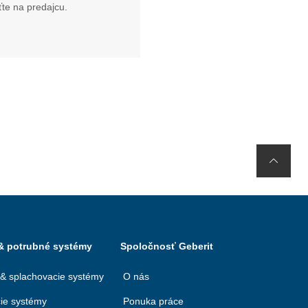
te na predajcu.
 & potrubné systémy
Spoločnosť Geberit
 & splachovacie systémy
O nás
ie systémy
Ponuka práce