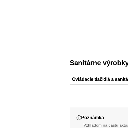
Sanitárne výrobk
Ovládacie tlačidlá a sanit
Sigma20, Sigma30, Sigma5
Poznámka
Vzhľadom na častú aktua