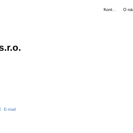
Kontakty
O ná
.r.o.
E-mail