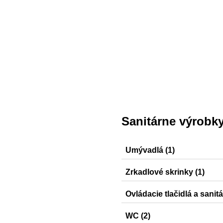
Sanitárne výrobk
Umývadlá (1)
Selnova Square
Zrkadlové skrinky (1)
Selnova Square
Ovládacie tlačidlá a sanit
Sigma20, Sigma01, Sigma5
WC (2)