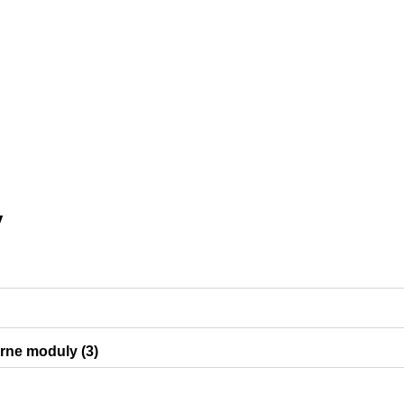
y
árne moduly (3)
0