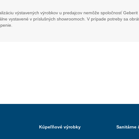
lizáciu výstavených výrobkov u predajcov nemôže spoločnosť Geberit 
álne vystavené v príslušných showroomoch. V prípade potreby sa obráť
penie.
Kúpeľňové výrobky
Sanitárne