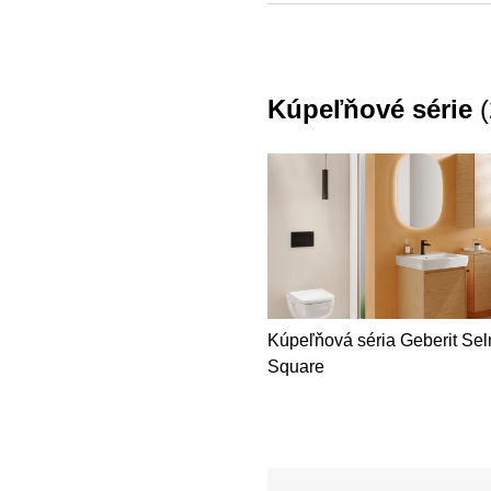
Selnova Square, Selnova
Kúpeľňové série
(
Kúpeľňová séria Geberit Se
Square