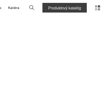
Vyhľadať
s
Kariéra
Produktový katalóg