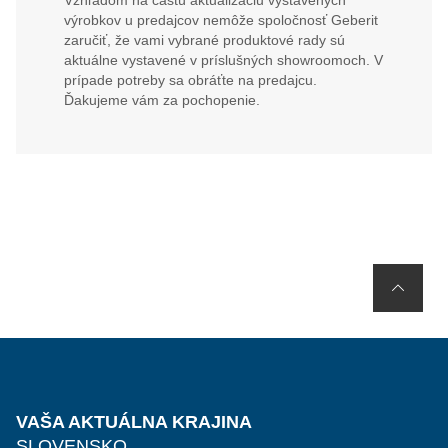
Vzhľadom na častú aktualizáciu výstavených
výrobkov u predajcov nemôže spoločnosť Geberit
zaručiť, že vami vybrané produktové rady sú
aktuálne vystavené v príslušných showroomoch. V
prípade potreby sa obráťte na predajcu.
Ďakujeme vám za pochopenie.
VAŠA AKTUÁLNA KRAJINA
SLOVENSKO