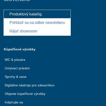
Produktový katalóg
Prihlásiť sa na odber newsletteru
Nájsť showroom
Kúpeľňové výrobky
WC & pisoáre
Umývací priestor
Sprchy & vane
Digitálne nástroje pre zákazníkov
Objavte kúpeľňové výrobky
Inšpirujte sa