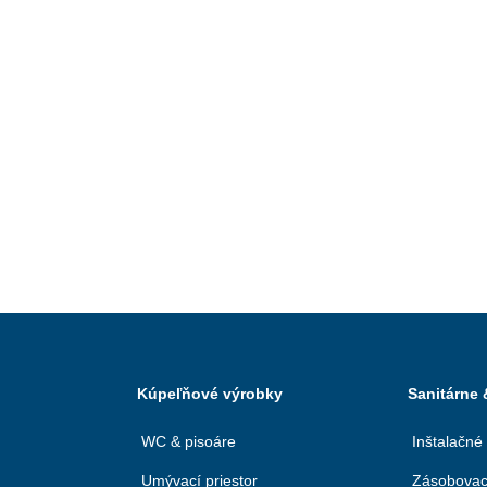
Kúpeľňové výrobky
Sanitárne
WC & pisoáre
Inštalačné
Umývací priestor
Zásobovac