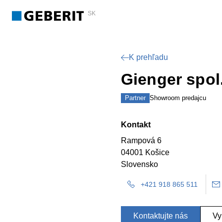
SK
K prehľadu
Gienger spol.
Partner
Showroom predajcu
Kontakt
Rampová 6
04001 Košice
Slovensko
+421 918 865 511
Kontaktujte nás
Vy