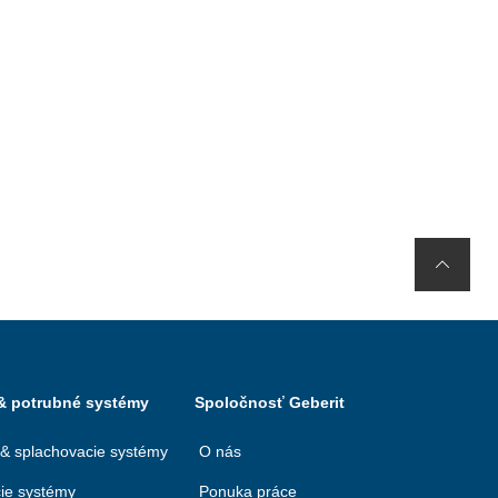
 & potrubné systémy
Spoločnosť Geberit
 & splachovacie systémy
O nás
ie systémy
Ponuka práce