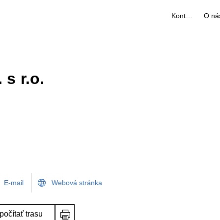
Kontakty
O ná
 s r.o.
E-mail
Webová stránka
počítať trasu