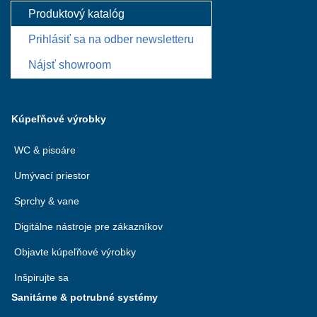
Produktový katalóg
Prihlásiť sa na odber newsletteru
Nájsť showroom
Kúpeľňové výrobky
WC & pisoáre
Umývací priestor
Sprchy & vane
Digitálne nástroje pre zákazníkov
Objavte kúpeľňové výrobky
Inšpirujte sa
Sanitárne & potrubné systémy