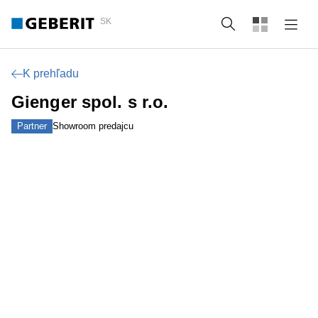
SK
Vyhľadať
K prehľadu
Gienger spol. s r.o.
Partner
Showroom predajcu