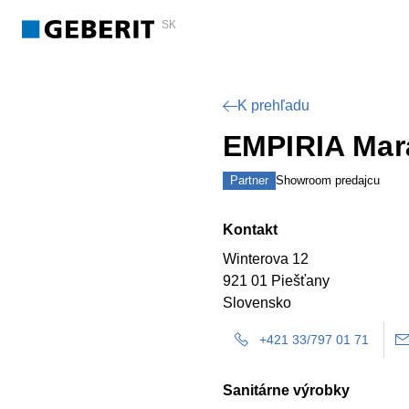
SK
K prehľadu
EMPIRIA Mará
Partner
Showroom predajcu
Kontakt
Winterova 12
921 01 Piešťany
Slovensko
+421 33/797 01 71
Sanitárne výrobky