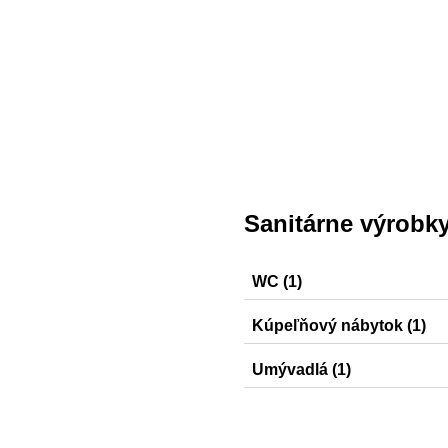
Sanitárne výrobk
WC (1)
Selnova Square
Kúpeľňový nábytok (1)
Smyle
Umývadlá (1)
Smyle