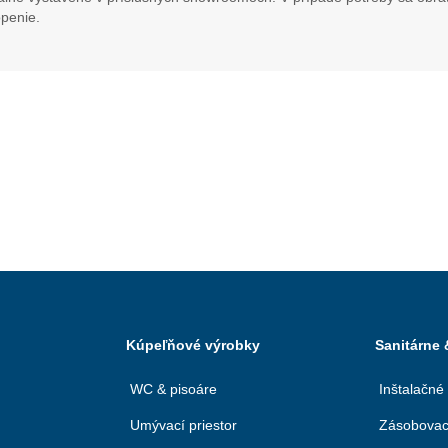
penie.
Kúpeľňové výrobky
Sanitárne
WC & pisoáre
Inštalačné
Umývací priestor
Zásobovac