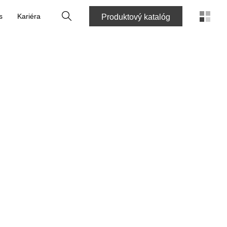
Vyhľadať
s
Kariéra
Produktový katalóg