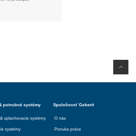
 & potrubné systémy
Spoločnosť Geberit
 & splachovacie systémy
O nás
ie systémy
Ponuka práce