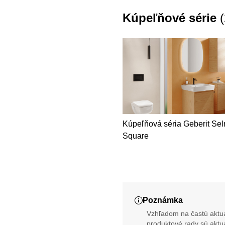
Kúpeľňové série
(
Kúpeľňová séria Geberit Se
Square
Poznámka
Vzhľadom na častú aktua
produktové rady sú aktu