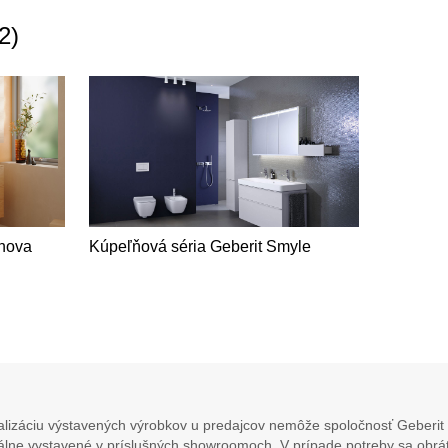
2
)
lnova
Kúpeľňová séria Geberit Smyle
lizáciu výstavených výrobkov u predajcov nemôže spoločnosť Geberit 
álne vystavené v príslušných showroomoch. V prípade potreby sa obráť