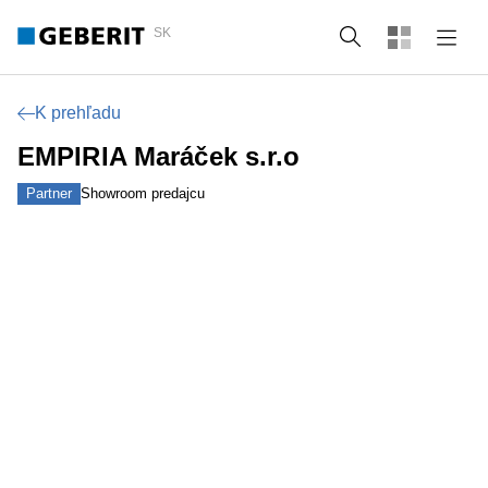
SK
Vyhľadať
K prehľadu
EMPIRIA Maráček s.r.o
Partner
Showroom predajcu