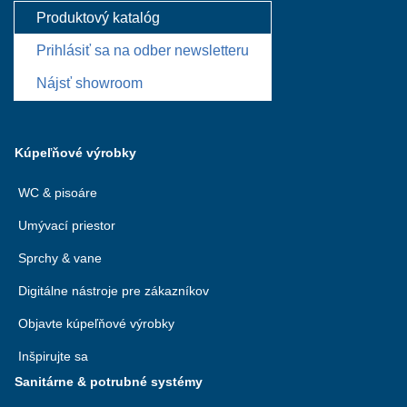
Produktový katalóg
Prihlásiť sa na odber newsletteru
Nájsť showroom
Kúpeľňové výrobky
WC & pisoáre
Umývací priestor
Sprchy & vane
Digitálne nástroje pre zákazníkov
Objavte kúpeľňové výrobky
Inšpirujte sa
Sanitárne & potrubné systémy