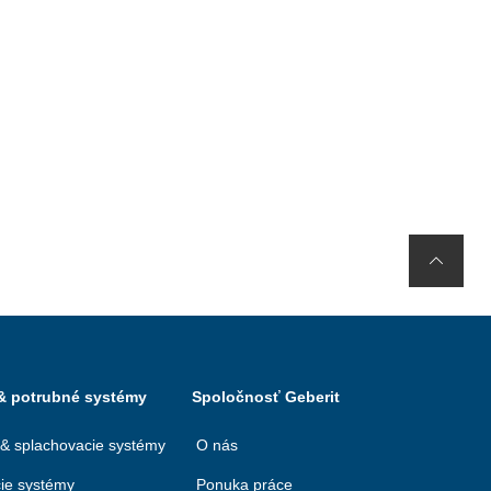
 & potrubné systémy
Spoločnosť Geberit
 & splachovacie systémy
O nás
ie systémy
Ponuka práce