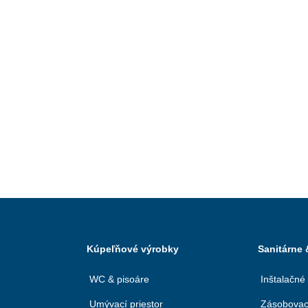
Kúpeľňové výrobky
Sanitárne
WC & pisoáre
Inštalačné
Umývací priestor
Zásobovac