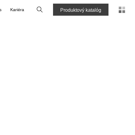
Vyhľadať
s
Kariéra
Produktový katalóg