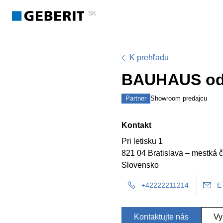
SK
K prehľadu
BAUHAUS odb
Partner
Showroom predajcu
Kontakt
Pri letisku 1
821 04 Bratislava – mestká 
Slovensko
+42222211214
E
Kontaktujte nás
Vy