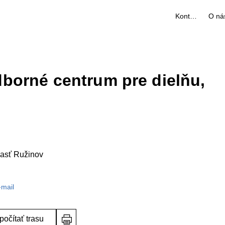
Kontakty
O ná
orné centrum pre dielňu,
časť Ružinov
-mail
počítať trasu